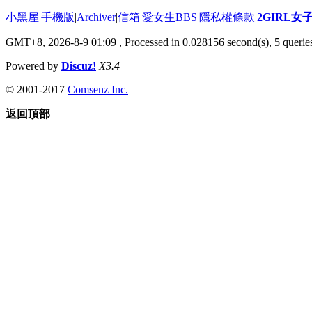
小黑屋
|
手機版
|
Archiver
|
信箱
|
愛女生BBS
|
隱私權條款
|
2GIRL
GMT+8, 2026-8-9 01:09
, Processed in 0.028156 second(s), 5 queries
Powered by
Discuz!
X3.4
© 2001-2017
Comsenz Inc.
返回頂部