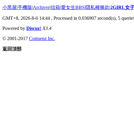
小黑屋
|
手機版
|
Archiver
|
信箱
|
愛女生BBS
|
隱私權條款
|
2GIRL
GMT+8, 2026-8-6 14:44
, Processed in 0.036907 second(s), 5 queries
Powered by
Discuz!
X3.4
© 2001-2017
Comsenz Inc.
返回頂部