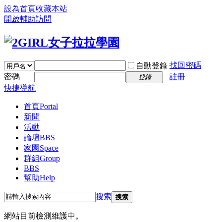
設為首頁
收藏本站
開啟輔助訪問
找回密碼
自動登錄
密碼
註冊
登錄
快捷導航
首頁
Portal
新聞
活動
論壇
BBS
家園
Space
群組
Group
BBS
幫助
Help
搜索
搜索
網站目前檢測維護中。